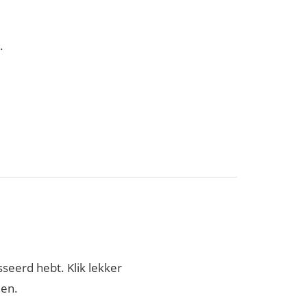
.
sseerd hebt. Klik lekker
den.